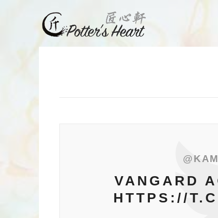
@KAM
VANGARD A
HTTPS://T.