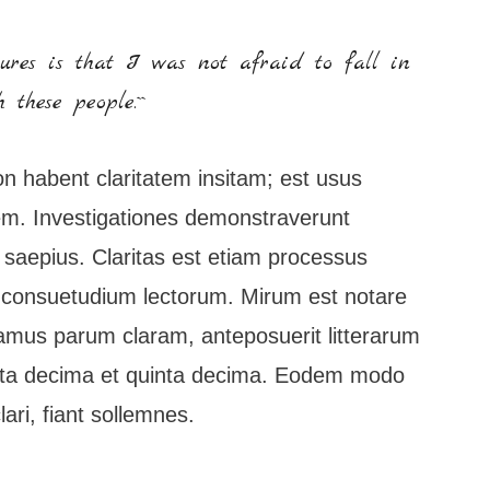
ures is that I was not afraid to fall in
 these people.``
n habent claritatem insitam; est usus
tatem. Investigationes demonstraverunt
t saepius. Claritas est etiam processus
 consuetudium lectorum. Mirum est notare
amus parum claram, anteposuerit litterarum
rta decima et quinta decima. Eodem modo
ari, fiant sollemnes.