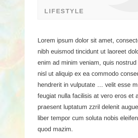
LIFESTYLE
Lorem ipsum dolor sit amet, consect
nibh euismod tincidunt ut laoreet dol
enim ad minim veniam, quis nostrud ex
nisl ut aliquip ex ea commodo conseq
hendrerit in vulputate … velit esse m
feugiat nulla facilisis at vero eros e
praesent luptatum zzril delenit augue 
liber tempor cum soluta nobis eleife
quod mazim.