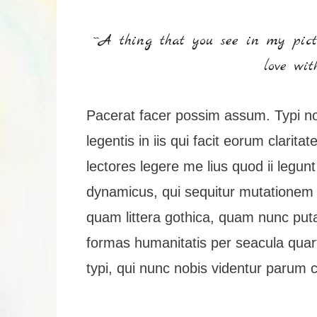
``A thing that you see in my pict
love with
Pacerat facer possim assum. Typi no
legentis in iis qui facit eorum clari
lectores legere me lius quod ii legun
dynamicus, qui sequitur mutationem
quam littera gothica, quam nunc put
formas humanitatis per seacula qua
typi, qui nunc nobis videntur parum cl