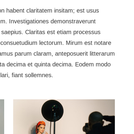
n habent claritatem insitam; est usus
tatem. Investigationes demonstraverunt
t saepius. Claritas est etiam processus
 consuetudium lectorum. Mirum est notare
amus parum claram, anteposuerit litterarum
rta decima et quinta decima. Eodem modo
ari, fiant sollemnes.