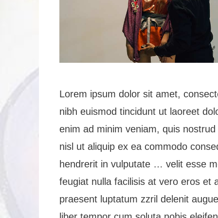
Lorem ipsum dolor sit amet, consect
nibh euismod tincidunt ut laoreet dol
enim ad minim veniam, quis nostrud ex
nisl ut aliquip ex ea commodo conseq
hendrerit in vulputate … velit esse m
feugiat nulla facilisis at vero eros e
praesent luptatum zzril delenit augue 
liber tempor cum soluta nobis eleife