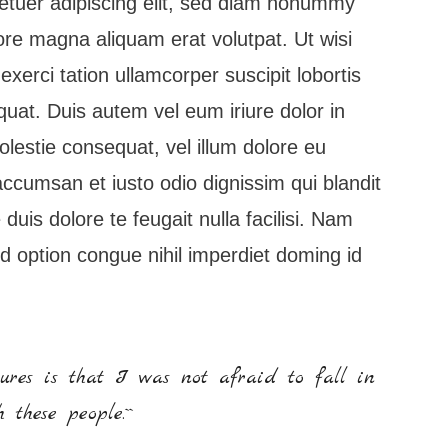
etuer adipiscing elit, sed diam nonummy
ore magna aliquam erat volutpat. Ut wisi
erci tation ullamcorper suscipit lobortis
uat. Duis autem vel eum iriure dolor in
olestie consequat, vel illum dolore eu
t accumsan et iusto odio dignissim qui blandit
duis dolore te feugait nulla facilisi. Nam
nd option congue nihil imperdiet doming id
ures is that I was not afraid to fall in
 these people.``