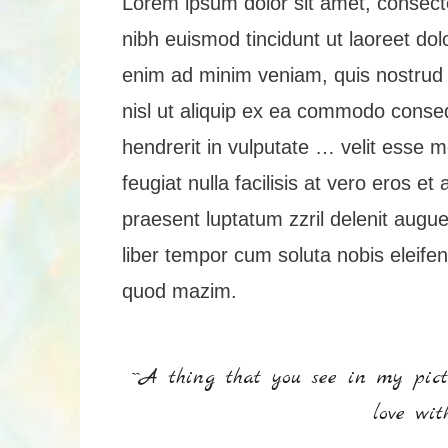
Lorem ipsum dolor sit amet, consect
nibh euismod tincidunt ut laoreet dol
enim ad minim veniam, quis nostrud ex
nisl ut aliquip ex ea commodo conseq
hendrerit in vulputate … velit esse m
feugiat nulla facilisis at vero eros e
praesent luptatum zzril delenit augue 
liber tempor cum soluta nobis eleife
quod mazim.
``A thing that you see in my pict
love with