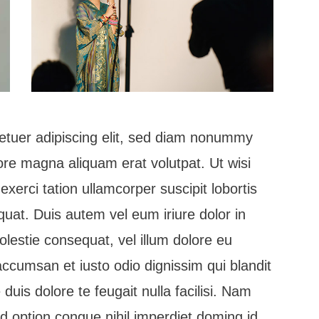
etuer adipiscing elit, sed diam nonummy
ore magna aliquam erat volutpat. Ut wisi
erci tation ullamcorper suscipit lobortis
uat. Duis autem vel eum iriure dolor in
olestie consequat, vel illum dolore eu
t accumsan et iusto odio dignissim qui blandit
duis dolore te feugait nulla facilisi. Nam
nd option congue nihil imperdiet doming id