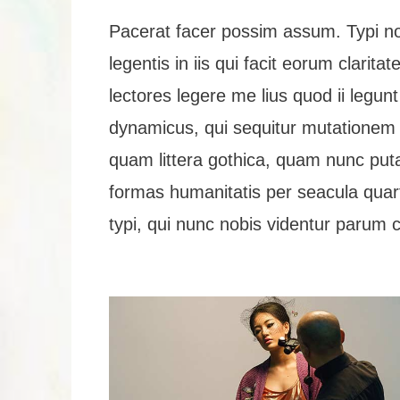
Pacerat facer possim assum. Typi no
legentis in iis qui facit eorum clari
lectores legere me lius quod ii legun
dynamicus, qui sequitur mutationem
quam littera gothica, quam nunc put
formas humanitatis per seacula qua
typi, qui nunc nobis videntur parum cl