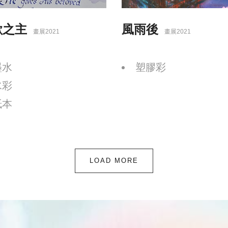
歇之主
風雨後
畫展2021
畫展2021
墨水
塑膠彩
水彩
紙本
LOAD MORE