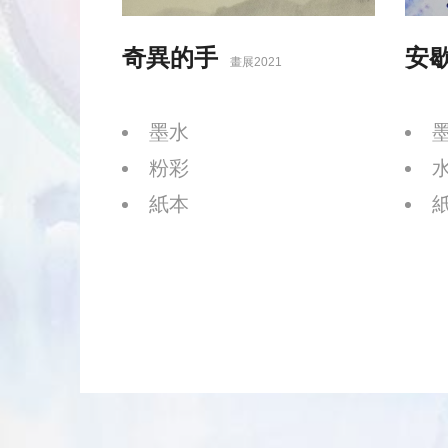
奇異的手
安
畫展2021
墨水
粉彩
紙本