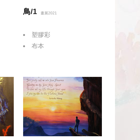
鳥/1
畫展2021
塑膠彩
布本