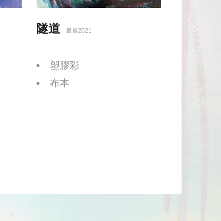
隧道
畫展2021
塑膠彩
布本