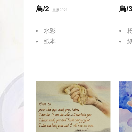
鳥/2
鳥/
畫展2021
水彩
紙本