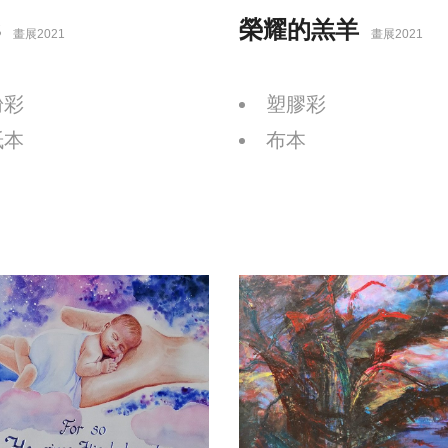
3
榮耀的羔羊
畫展2021
畫展2021
粉彩
塑膠彩
紙本
布本