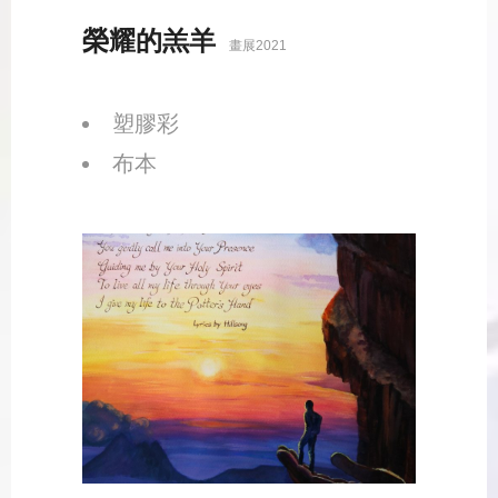
榮耀的羔羊
畫展2021
塑膠彩
布本