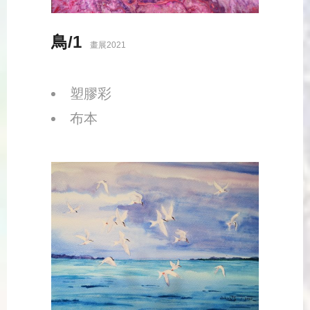
鳥/1
畫展2021
塑膠彩
布本