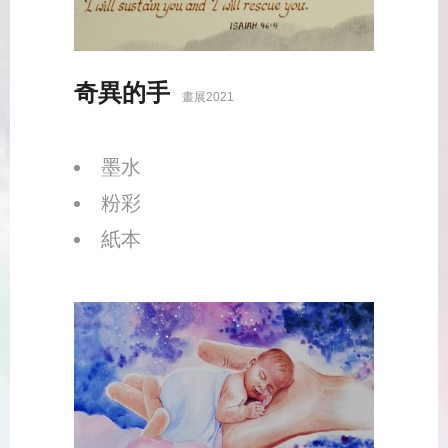
奇異的手
畫展2021
墨水
粉彩
紙本