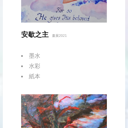
安歇之主
畫展2021
墨水
水彩
紙本