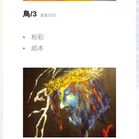
鳥/3
畫展2021
粉彩
紙本