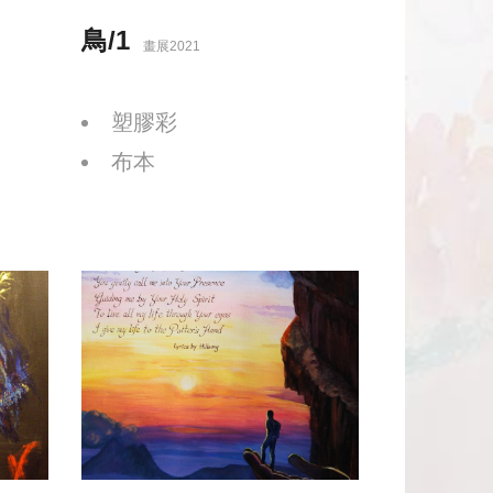
鳥/1
畫展2021
塑膠彩
布本