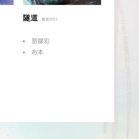
隧道
畫展2021
塑膠彩
布本