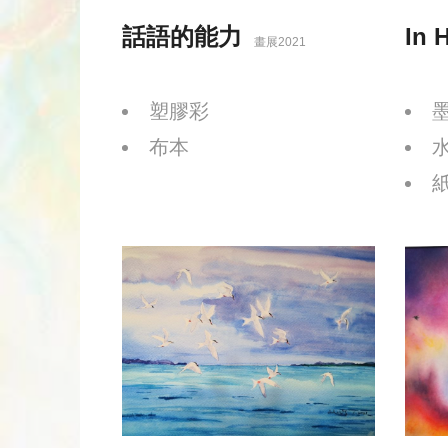
話語的能力
In 
畫展2021
塑膠彩
布本