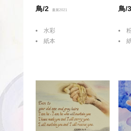
鳥/2
鳥/
畫展2021
水彩
紙本