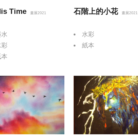
His Time
石階上的小花
畫展2021
畫展2021
墨水
水彩
水彩
紙本
紙本