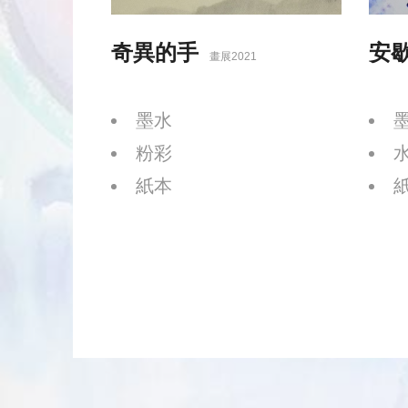
奇異的手
安
畫展2021
墨水
粉彩
紙本