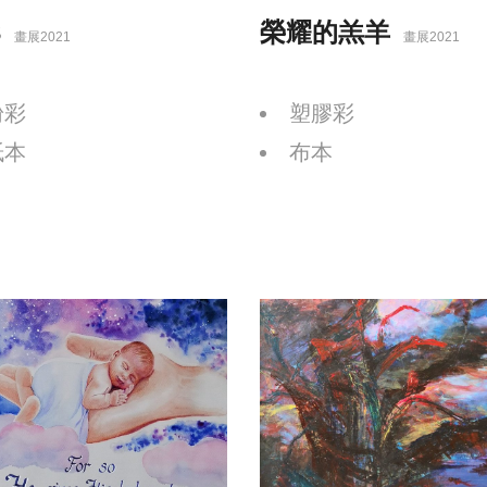
3
榮耀的羔羊
畫展2021
畫展2021
粉彩
塑膠彩
紙本
布本