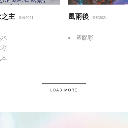
歇之主
風雨後
畫展2021
畫展2021
墨水
塑膠彩
水彩
紙本
LOAD MORE