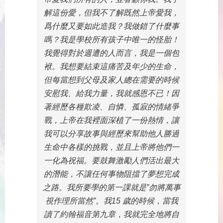
解這份愛，但我不了解既然上帝愛我，
爲什麼又要如此造我？我做錯了什麼事
嗎？我是學校所有孩子中唯一的怪胎！
我覺得對於週遭的人而言，我是一個包
袱。我想要結束這痛苦及年少的生命，
但每當想到父母及家人總在需要的時候
安慰我、給我力量，我就感恩不已！因
著經歷各種欺凌、自憐、孤寂的情緒爭
戰，上帝在我裡面深植了一份熱情，讓
我可以分享故事與經歷來幫助他人勝過
生命中各樣的挑戰，並且上帝將他們一
一化為祝福。要鼓舞激勵人們活出最大
的潛能，不讓任何事物阻擋了夢想完成
之路。我所要學的第一課就是”勿將萬事
視作理所當然”。我15 歲的時候，當我
讀了約翰福音第九章，我就完全地將自