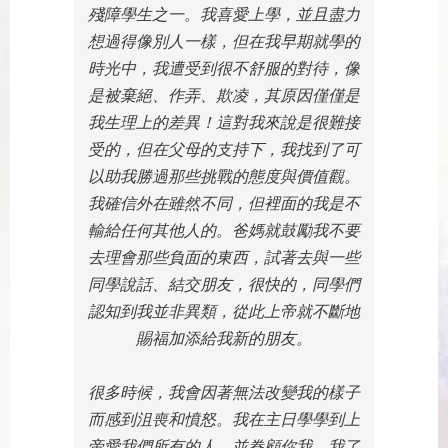
殘障學生之一。我喜愛上學，並且盡力
想過得像別人一樣，但在我早期就學的
時光中，我遭受到很不舒服的對待，像
是被棄絕、作弄、欺凌，其原因僅僅是
我生理上的差異！這對我來說是很難接
受的，但在父母的支持下，我找到了可
以助我勝過那些挑戰的態度與價值觀。
我確信外在雖然不同，但裡面的我是不
輸給任何其他人的。爸媽就鼓勵我不要
去理會那些負面的東西，試著去與一些
同學說話、結交朋友，很快的，同學們
認知到我並非異類，從此上帝就不斷地
賜福加添給我新的朋友。
很多時候，我會因著無法改變我的樣子
而感到沮喪和憤怒。我在主日學學到上
帝愛我們所有的人，並眷顧你我。我了