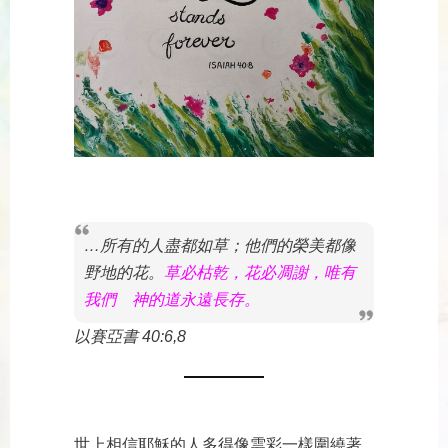
…所有的人盡都如草；他們的榮美都像
野地的花。
草必枯乾，花必凋謝，唯有
我們 神的道永遠長存。
以賽亞書 40:6,8
世上相信耶穌的人多得像雲彩一樣圍繞著