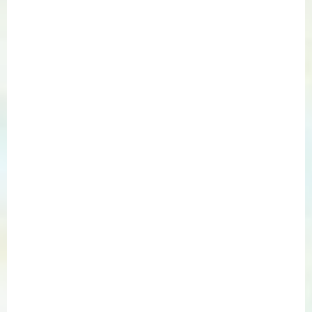
鳥/1
塑膠彩
布本