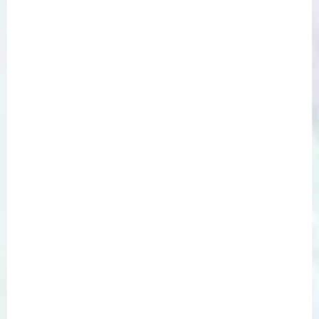
翱翔之夢
塑膠彩
布本